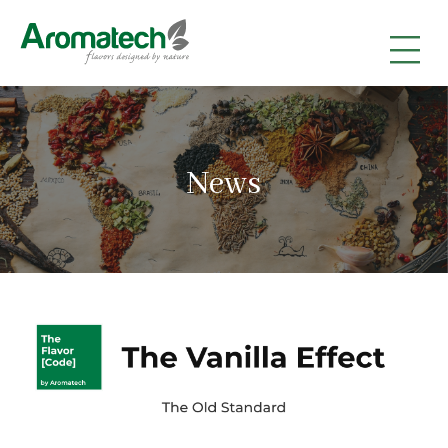
|
|
|
News