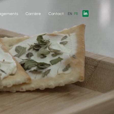
agements
Carrière
Contact
EN
FR