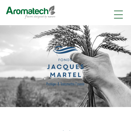
|
|
|