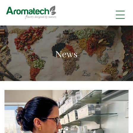
|
|
|
News