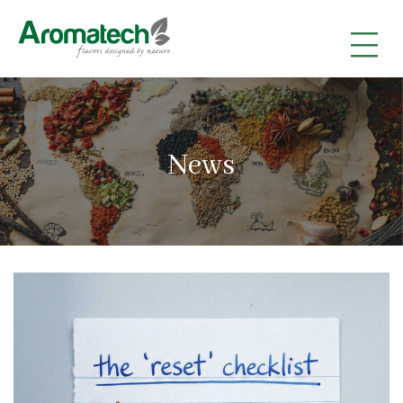
|
|
|
News