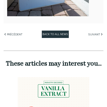
BACK TO ALL NEWS
PRÉCÉDENT
SUIVANT
These articles may interest you...