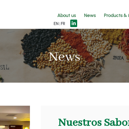
About us
News
Products & 
EN
FR
News
Nuestros Sabor