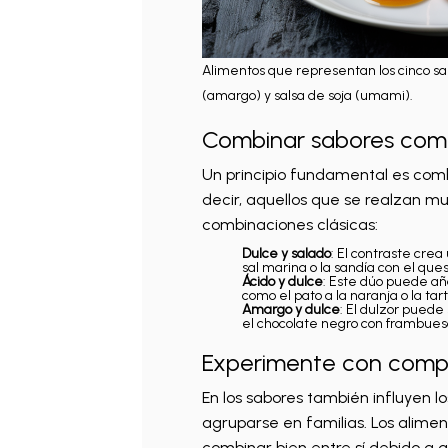
Alimentos que representan los cinco sabo
(amargo) y salsa de soja (umami).
Combinar sabores com
Un principio fundamental es com
decir, aquellos que se realzan 
combinaciones clásicas:
Dulce y salado
: El contraste crea
sal marina o la sandía con el ques
Ácido y dulce
: Este dúo puede aña
como el pato a la naranja o la t
Amargo y dulce
: El dulzor puede
el chocolate negro con frambuesa
Experimente con comp
En los sabores también influyen 
agruparse en familias. Los alime
combinar bien entre sí debido a