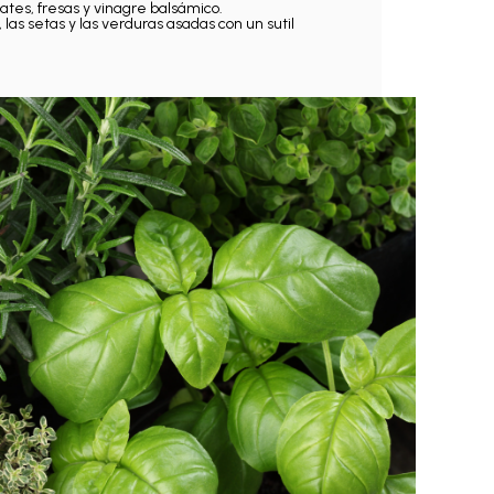
tes, fresas y vinagre balsámico.
, las setas y las verduras asadas con un sutil