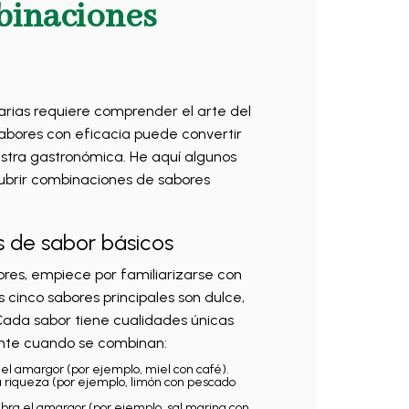
binaciones
arias requiere comprender el arte del
abores con eficacia puede convertir
estra gastronómica. He aquí algunos
ubrir combinaciones de sabores
s de sabor básicos
res, empiece por familiarizarse con
s cinco sabores principales son dulce,
Cada sabor tiene cualidades únicas
nte cuando se combinan:
 el amargor (por ejemplo, miel con café).
 la riqueza (por ejemplo, limón con pescado
libra el amargor (por ejemplo, sal marina con