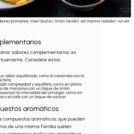
res primarios: miel (dulce), limón (ácido), sal marina (salado), rúcula
plementarios
binar sabores complementarios, es
mutuamente. Considere estas
 un sabor equilibrado, como el caramelo con la
o feta.
dir complejidad y equilibrio, como en platos
arta de manzana con un toque de limón.
 suavizar la intensidad del amargor, como en
s o el café con un toque de azúcar.
uestos aromáticos
los compuestos aromáticos, que pueden
ntos de una misma familia suelen
 que comparten moléculas aromáticas.