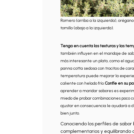
Romero (arriba a la izquierda), orégano
tomillo (abajo a la izquierda).
Tenga en cuenta las texturas y las te
también influyen en el maridaje de sab
más interesante un plato, como el agua
panna cotta sedosa con trocitos de cara
temperatura puede mejorar la experien
caliente con helado frío.
Confíe en su pa
aprender a maridar sabores es experim
miedo de probar combinaciones poco co
ajustar en consecuencia le ayudará a d
bien junto.
Conociendo los perfiles de sabor
complementarios y equilibrando a