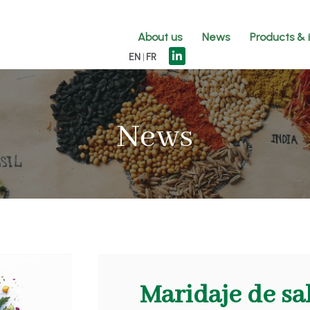
About us
News
Products & 
EN
FR
News
Maridaje de sa