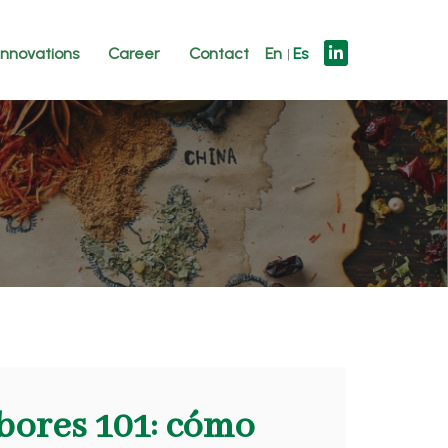
innovations
Career
Contact
En
Es
bores 101: cómo