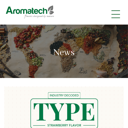
|
|
|
News