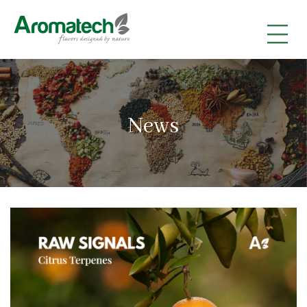
|
|
|
News