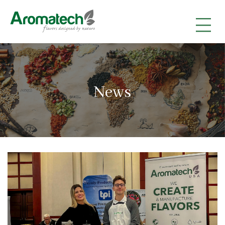
|
|
|
News