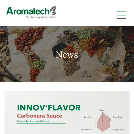
|
|
|
News