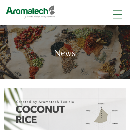
|
|
|
News