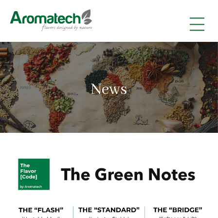
|
|
|
News