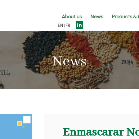
About us
News
Products & 
EN
FR
News
Enmascarar No