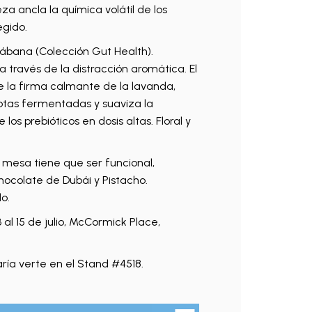
za ancla la química volátil de los
egido.
bana (Colección Gut Health).
través de la distracción aromática. El
de la firma calmante de la lavanda,
 notas fermentadas y suaviza la
s prebióticos en dosis altas. Floral y
 mesa tiene que ser funcional,
ocolate de Dubái y Pistacho.
o.
 al 15 de julio, McCormick Place,
aría verte en el Stand #4518.