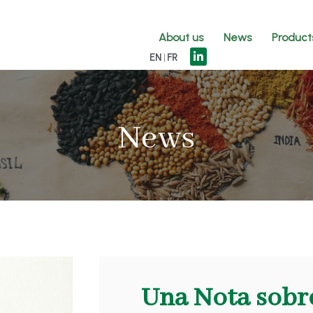
About us
News
Product
EN
FR
News
Una Nota sobre