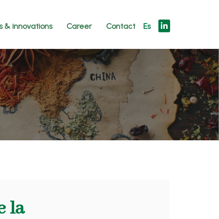
s & innovations
Career
Contact
Es
 la