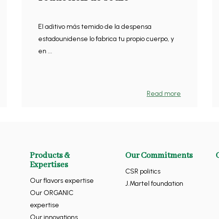
El aditivo más temido de la despensa
estadounidense lo fabrica tu propio cuerpo, y
en ...
Read more
Products &
Our Commitments
Expertises
CSR politics
Our flavors expertise
J.Martel foundation
Our ORGANIC
expertise
Our innovations