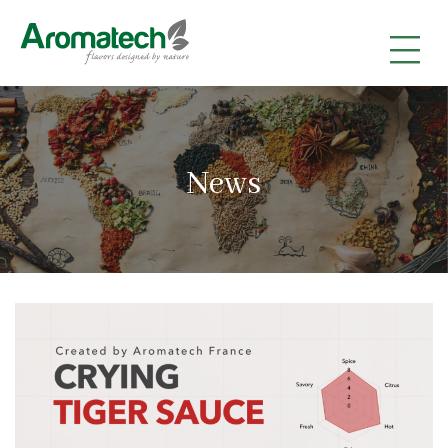
|
|
|
News