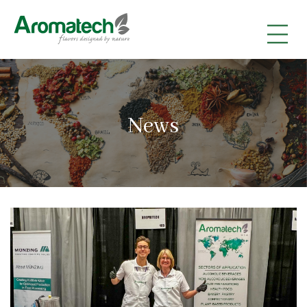
|
|
|
News