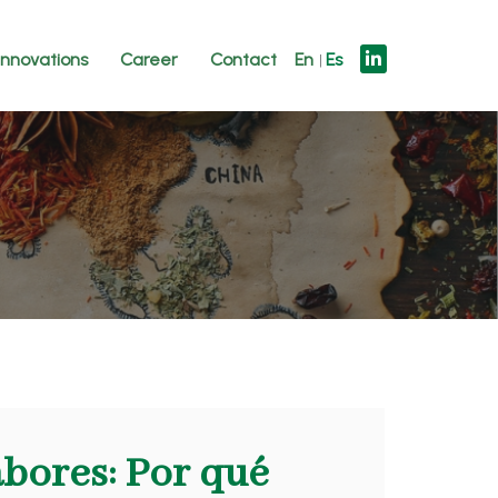
innovations
Career
Contact
En
Es
abores: Por qué