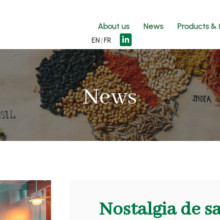
About us
News
Products & 
EN
FR
News
Nostalgia de s