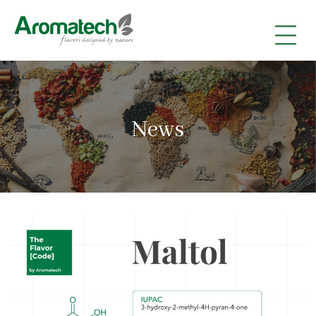
|
|
|
News