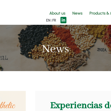
About us
News
Products & 
EN
FR
News
Experiencias d