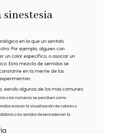
sinestesia
rológica en la que un sentido
ro. Por ejemplo, alguien con
er un color específico, o asociar un
co. Esta mezcla de sentidos se
onstante en la mente de los
a experimentan.
ia, siendo algunos de los más comunes:
tras o los números se perciben como
onidos evocan la visualización de colores o
palabras o los sonidos desencadenan la
ía