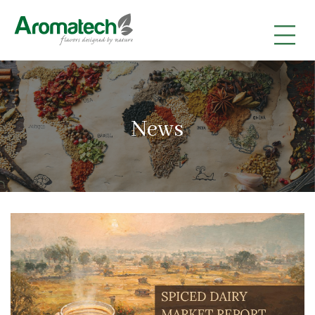
|
|
|
News