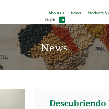
About us
News
Products & 
EN
FR
News
Descubriendo 