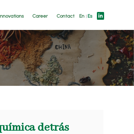
innovations
Career
Contact
En
Es
 química detrás