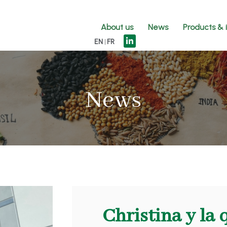
About us
News
Products & 
EN
FR
News
Christina y la