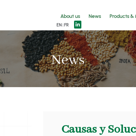
About us
News
Products & 
EN
FR
News
Causas y Soluc