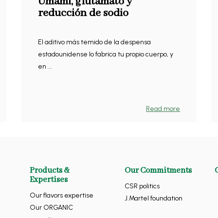
Umami, glutamato y
reducción de sodio
El aditivo más temido de la despensa
estadounidense lo fabrica tu propio cuerpo, y
en ...
Read more
Products &
Our Commitments
Expertises
CSR politics
Our flavors expertise
J.Martel foundation
Our ORGANIC