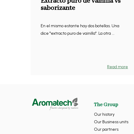
Extracto puro de vainilla vs
saborizante
En el mismo estante hay dos botellas. Una
dice "extracto puro de vainilla". La otra ...
Read more
The Group
Our history
Our Business units
Our partners