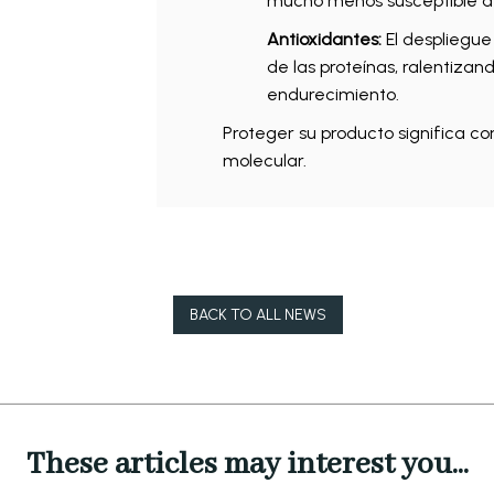
mucho menos susceptible a 
Antioxidantes:
El despliegue
de las proteínas, ralentizan
endurecimiento.
Proteger su producto significa c
molecular.
BACK TO ALL NEWS
These articles may interest you...