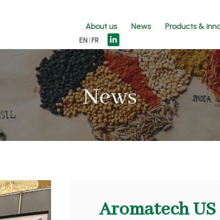
About us
News
Products & inn
EN
FR
News
Aromatech US e