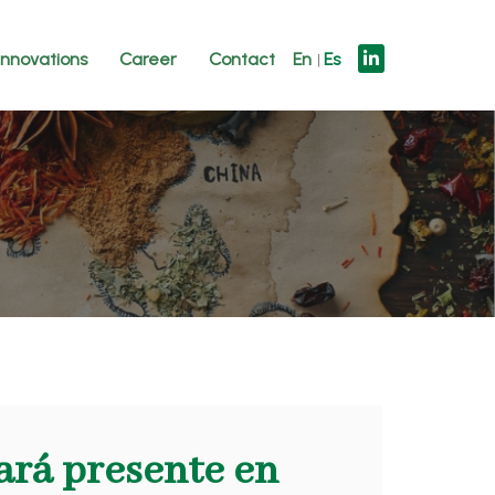
innovations
Career
Contact
En
Es
ará presente en