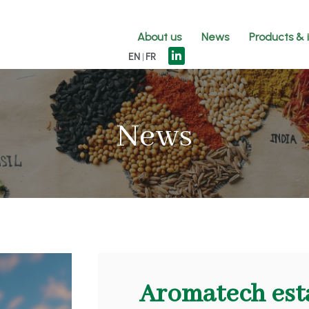
About us
News
Products & 
EN
FR
News
Aromatech est