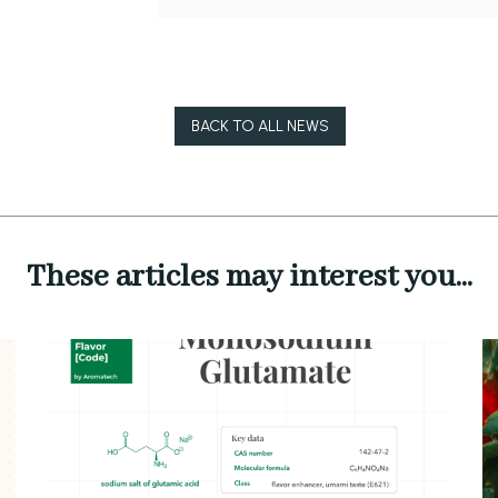
BACK TO ALL NEWS
These articles may interest you...