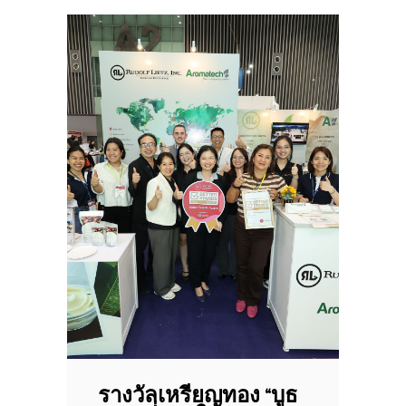
รางวัลเหรียญทอง “บูธ