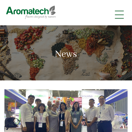
|
|
|
News