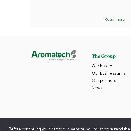
Read more
The Group
Our history
Our Business units
Our partners
News
Before continuing your visit to our website, you must have read the