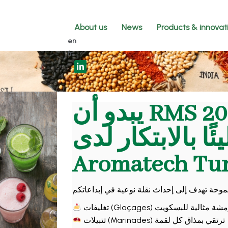
About us
News
Products & innovat
en
fr
يبدو أن RMS 2026 سيكون
ئًا بالابتكار لدى
Aromatech Tun
تغليفات (Glaçages) لية للبسكويت
تتبيلات (Marinades) ترتقي بمذاق كل لقمة