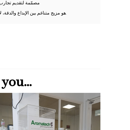
مصمّمة لتقديم تجارب ذوقية غير 
هو مزيج متناغم بين الإبداع والدقة، لإلهام وصفاتكم ومفاجأة مستهلكيكم.
you...