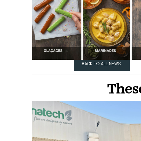
Précédent
BACK TO ALL NEWS
S
These