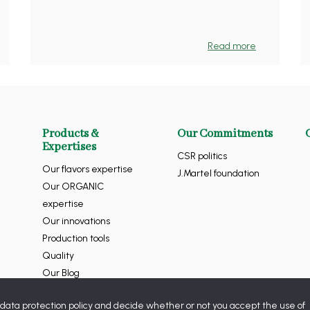
Read more
Products &
Our Commitments
Expertises
CSR politics
Our flavors expertise
J.Martel foundation
Our ORGANIC
expertise
Our innovations
Production tools
Quality
Our Blog
 data protection policy and decide whether or not you accept the use of