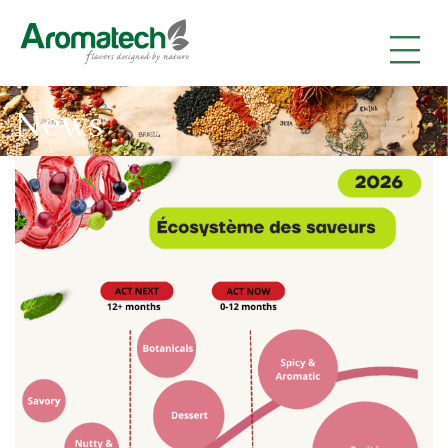
|
|
|
News