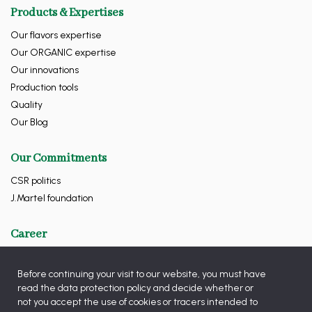
Products & Expertises
Our flavors expertise
Our ORGANIC expertise
Our innovations
Production tools
Quality
Our Blog
Our Commitments
CSR politics
J.Martel foundation
Career
Contact Us
Before continuing your visit to our website, you must have
read the data protection policy and decide whether or
Follow Us
not you accept the use of cookies or tracers intended to