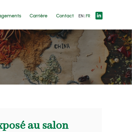
agements
Carrière
Contact
EN
FR
xposé au salon